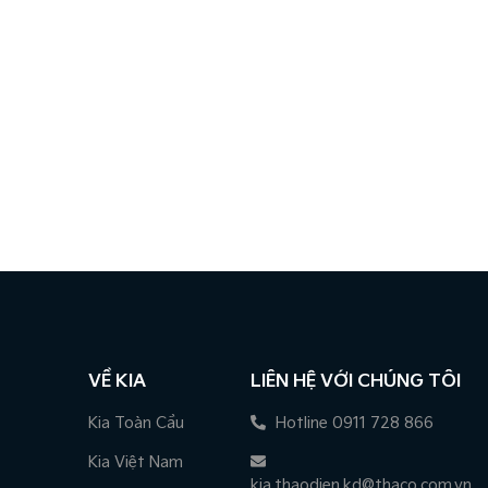
VỀ KIA
LIÊN HỆ VỚI CHÚNG TÔI
Kia Toàn Cầu
Hotline 0911 728 866
Kia Việt Nam
kia.thaodien.kd@thaco.com.vn