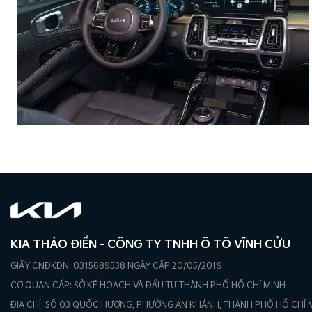
KIA THẢO ĐIỀN - CÔNG TY TNHH Ô TÔ VĨNH CỬU
GIẤY CNĐKDN: 0315689538 NGÀY CẤP 20/05/2019
CƠ QUAN CẤP: SỞ KẾ HOẠCH VÀ ĐẦU TƯ THÀNH PHỐ HỒ CHÍ MINH
ĐỊA CHỈ: SỐ 03 QUỐC HƯƠNG, PHƯỜNG AN KHÁNH, THÀNH PHỐ HỒ CHÍ 