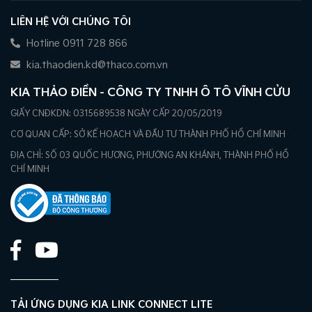
LIÊN HỆ VỚI CHÚNG TÔI
Hotline 0911 728 866
kia.thaodien.kd@thaco.com.vn
KIA THẢO ĐIỀN - CÔNG TY TNHH Ô TÔ VĨNH CỬU
GIẤY CNĐKDN: 0315689538 NGÀY CẤP 20/05/2019
CƠ QUAN CẤP: SỞ KẾ HOẠCH VÀ ĐẦU TƯ THÀNH PHỐ HỒ CHÍ MINH
ĐỊA CHỈ: SỐ 03 QUỐC HƯƠNG, PHƯỜNG AN KHÁNH, THÀNH PHỐ HỒ
CHÍ MINH
TẢI ỨNG DỤNG KIA LINK CONNECT LITE