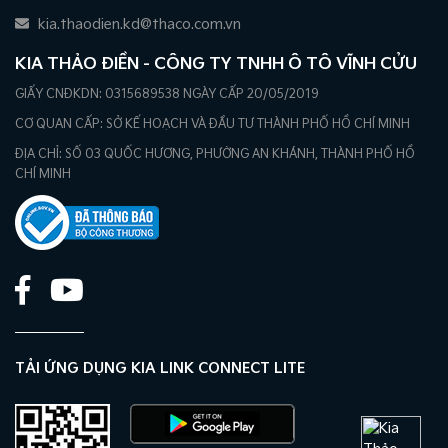
kia.thaodien.kd@thaco.com.vn
KIA THẢO ĐIỀN - CÔNG TY TNHH Ô TÔ VĨNH CỬU
GIẤY CNĐKDN: 0315689538 NGÀY CẤP 20/05/2019
CƠ QUAN CẤP: SỞ KẾ HOẠCH VÀ ĐẦU TƯ THÀNH PHỐ HỒ CHÍ MINH
ĐỊA CHỈ: SỐ 03 QUỐC HƯƠNG, PHƯỜNG AN KHÁNH, THÀNH PHỐ HỒ
CHÍ MINH
TẢI ỨNG DỤNG KIA LINK CONNECT LITE