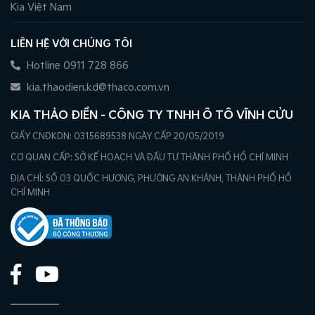
Kia Việt Nam
LIÊN HỆ VỚI CHÚNG TÔI
Hotline 0911 728 866
kia.thaodien.kd@thaco.com.vn
KIA THẢO ĐIỀN - CÔNG TY TNHH Ô TÔ VĨNH CỬU
GIẤY CNĐKDN: 0315689538 NGÀY CẤP 20/05/2019
CƠ QUAN CẤP: SỞ KẾ HOẠCH VÀ ĐẦU TƯ THÀNH PHỐ HỒ CHÍ MINH
ĐỊA CHỈ: SỐ 03 QUỐC HƯƠNG, PHƯỜNG AN KHÁNH, THÀNH PHỐ HỒ
CHÍ MINH