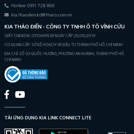
Hotline 0911 728 866
kia.thaodien.kd@thaco.com.vn
KIA THẢO ĐIỀN - CÔNG TY TNHH Ô TÔ VĨNH CỬU
GIẤY CNĐKDN: 0315689538 NGÀY CẤP 20/05/2019
CƠ QUAN CẤP: SỞ KẾ HOẠCH VÀ ĐẦU TƯ THÀNH PHỐ HỒ CHÍ MINH
ĐỊA CHỈ: SỐ 03 QUỐC HƯƠNG, PHƯỜNG AN KHÁNH, THÀNH PHỐ HỒ
CHÍ MINH
TẢI ỨNG DỤNG KIA LINK CONNECT LITE